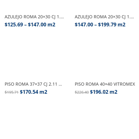
Seleccionar opciones
Seleccionar opciones
AZULEJO ROMA 20×30 CJ 1.52 M2 VITROMEX
AZULEJO ROMA 20×30 CJ 1.82 M2 VITROMEX
$
125.69
–
$
147.00
m2
$
147.00
–
$
199.79
m2
Seleccionar opciones
Seleccionar opciones
PISO ROMA 37×37 CJ 2.11 M2, VITROMEX
PISO ROMA 40×40 VITROMEX
$
170.54
m2
$
196.02
m2
$
195.71
$
226.40