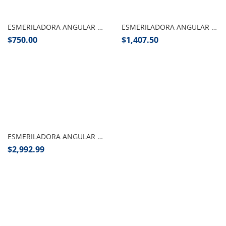
Añadir al carrito
Añadir al carrito
ESMERILADORA ANGULAR 4 1/2″ 630W, PRETUL
ESMERILADORA ANGULAR 4 1/2″ PROFESIONAL 850W, TRUPER
$
750.00
$
1,407.50
Añadir al carrito
ESMERILADORA ANGULAR 7″ 2100W, TRUPER
$
2,992.99